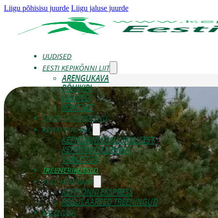
Liigu põhisisu juurde
Liigu jaluse juurde
UUDISED
EESTI KEPIKÕNNI LIIT
ARENGUKAVA
PÕHIKIRI
LIIKMED
KONTAKT
SPORTLIK KEPIKÕND
KEPIKÕNNI ABC
KEPIKÕNNI KASULIKKUSEST
KEPIKÕNNI TEHNIKA
VARUSTUS
TREENERIKUTSED
TULE KÕNDIMA!
KEPIKÕNNI EKSPRESS
REGULAARSED TREENINGUD
KALENDER