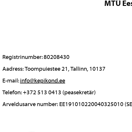
MTÜ Ees
Registrinumber: 80208430
Aadress: Toompuiestee 21, Tallinn, 10137
E-mail:
info@kepikond.ee
Telefon: +372 513 0413 (peasekretär)
Arveldusarve number: EE191010220040325010 (SE