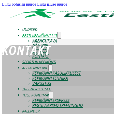
Liigu põhisisu juurde
Liigu jaluse juurde
UUDISED
EESTI KEPIKÕNNI LIIT
ARENGUKAVA
PÕHIKIRI
KONTAKT
LIIKMED
KONTAKT
SPORTLIK KEPIKÕND
KEPIKÕNNI ABC
KEPIKÕNNI KASULIKKUSEST
KEPIKÕNNI TEHNIKA
VARUSTUS
TREENERIKUTSED
TULE KÕNDIMA!
KEPIKÕNNI EKSPRESS
REGULAARSED TREENINGUD
KALENDER