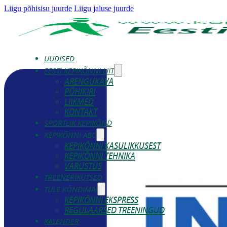
Liigu põhisisu juurde
Liigu jaluse juurde
UUDISED
EESTI KEPIKÕNNI LIIT
ARENGUKAVA
PÕHIKIRI
LIIKMED
KONTAKT
SPORTLIK KEPIKÕND
KEPIKÕNNI ABC
KEPIKÕNNI KASULIKKUSEST
KEPIKÕNNI TEHNIKA
VARUSTUS
TREENERIKUTSED
TULE KÕNDIMA!
KEPIKÕNNI EKSPRESS
REGULAARSED TREENINGUD
KALENDER