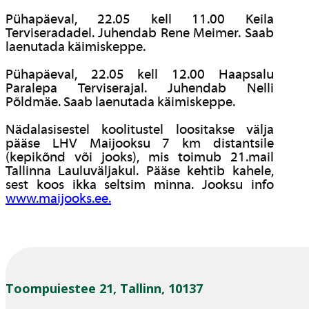
Pühapäeval, 22.05 kell 11.00 Keila
Terviseradadel. Juhendab Rene Meimer. Saab
laenutada käimiskeppe.
Pühapäeval, 22.05 kell 12.00 Haapsalu
Paralepa Terviserajal. Juhendab Nelli
Põldmäe. Saab laenutada käimiskeppe.
Nädalasisestel koolitustel loositakse välja
pääse LHV Maijooksu 7 km distantsile
(kepikõnd või jooks), mis toimub 21.mail
Tallinna Lauluväljakul. Pääse kehtib kahele,
sest koos ikka seltsim minna. Jooksu info
www.maijooks.ee.
Toompuiestee 21, Tallinn, 10137