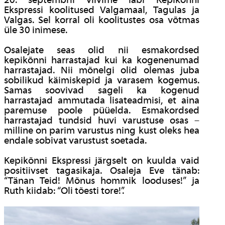
20. septembril viivime läbi Kepikõnni
Ekspressi koolitused Valgamaal, Tagulas ja
Valgas. Sel korral oli koolitustes osa võtmas
üle 30 inimese.
Osalejate seas olid nii esmakordsed
kepikõnni harrastajad kui ka kogenenumad
harrastajad. Nii mõnelgi olid olemas juba
sobilikud käimiskepid ja varasem kogemus.
Samas soovivad sageli ka kogenud
harrastajad ammutada lisateadmisi, et aina
paremuse poole püüelda. Esmakordsed
harrastajad tundsid huvi varustuse osas –
milline on parim varustus ning kust oleks hea
endale sobivat varustust soetada.
Kepikõnni Ekspressi järgselt on kuulda vaid
positiivset tagasikaja. Osaleja Eve tänab:
“Tänan Teid! Mõnus hommik looduses!” ja
Ruth kiidab: “Oli tõesti tore!”.