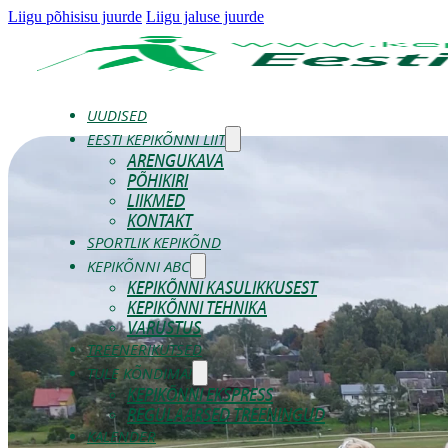
Liigu põhisisu juurde
Liigu jaluse juurde
UUDISED
EESTI KEPIKÕNNI LIIT
ARENGUKAVA
PÕHIKIRI
LIIKMED
KONTAKT
SPORTLIK KEPIKÕND
KEPIKÕNNI ABC
KEPIKÕNNI KASULIKKUSEST
KEPIKÕNNI TEHNIKA
VARUSTUS
TREENERIKUTSED
TULE KÕNDIMA!
KEPIKÕNNI EKSPRESS
REGULAARSED TREENINGUD
KALENDER