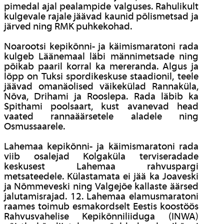
pimedal ajal pealampide valguses. Rahulikult
kulgevale rajale jäävad kaunid põlismetsad ja
järved ning RMK puhkekohad.
Noarootsi kepikõnni- ja käimismaratoni rada
kulgeb Läänemaal läbi männimetsade ning
põikab paaril korral ka mereranda. Algus ja
lõpp on Tuksi spordikeskuse staadionil, teele
jäävad omanäolised väikekülad Rannaküla,
Nõva, Drihami ja Rooslepa. Rada läbib ka
Spithami poolsaart, kust avanevad head
vaated rannaäärsetele aladele ning
Osmussaarele.
Lahemaa kepikõnni- ja käimismaratoni rada
viib osalejad Kolgaküla terviseradade
keskusest Lahemaa rahvuspargi
metsateedele. Külastamata ei jää ka Joaveski
ja Nõmmeveski ning Valgejõe kallaste äärsed
jalutamisrajad. 12. Lahemaa elamusmaratoni
raames toimub esmakordselt Eestis koostöös
Rahvusvahelise Kepikõnniliiduga (INWA)