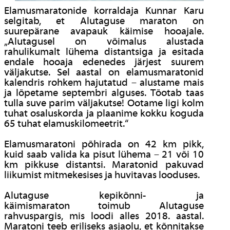
Elamusmaratonide korraldaja Kunnar Karu
selgitab, et Alutaguse maraton on
suurepärane avapauk käimise hooajale.
„Alutagusel on võimalus alustada
rahulikumalt lühema distantsiga ja esitada
endale hooaja edenedes järjest suurem
väljakutse. Sel aastal on elamusmaratonid
kalendris rohkem hajutatud – alustame mais
ja lõpetame septembri alguses. Tõotab taas
tulla suve parim väljakutse! Ootame ligi kolm
tuhat osaluskorda ja plaanime kokku koguda
65 tuhat elamuskilomeetrit.“
Elamusmaratoni põhirada on 42 km pikk,
kuid saab valida ka pisut lühema – 21 või 10
km pikkuse distantsi. Maratonid pakuvad
liikumist mitmekesises ja huvitavas looduses.
Alutaguse kepikõnni- ja
käimismaraton toimub Alutaguse
rahvuspargis, mis loodi alles 2018. aastal.
Maratoni teeb eriliseks asjaolu, et kõnnitakse