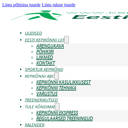
Liigu põhisisu juurde
Liigu jaluse juurde
UUDISED
EESTI KEPIKÕNNI LIIT
ARENGUKAVA
PÕHIKIRI
LIIKMED
KONTAKT
SPORTLIK KEPIKÕND
KEPIKÕNNI ABC
KEPIKÕNNI KASULIKKUSEST
KEPIKÕNNI TEHNIKA
VARUSTUS
TREENERIKUTSED
TULE KÕNDIMA!
KEPIKÕNNI EKSPRESS
REGULAARSED TREENINGUD
KALENDER