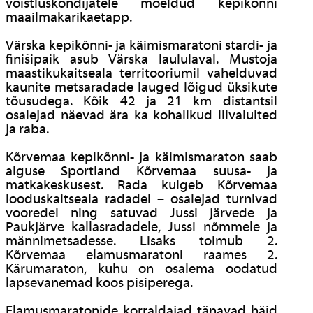
võistluskõndijatele mõeldud kepikõnni
maailmakarikaetapp.
Värska kepikõnni- ja käimismaratoni stardi- ja
finišipaik asub Värska laululaval. Mustoja
maastikukaitseala territooriumil vahelduvad
kaunite metsaradade lauged lõigud üksikute
tõusudega. Kõik 42 ja 21 km distantsil
osalejad näevad ära ka kohalikud liivaluited
ja raba.
Kõrvemaa kepikõnni- ja käimismaraton saab
alguse Sportland Kõrvemaa suusa- ja
matkakeskusest. Rada kulgeb Kõrvemaa
looduskaitseala radadel – osalejad turnivad
vooredel ning satuvad Jussi järvede ja
Paukjärve kallasradadele, Jussi nõmmele ja
männimetsadesse. Lisaks toimub 2.
Kõrvemaa elamusmaratoni raames 2.
Kärumaraton, kuhu on osalema oodatud
lapsevanemad koos pisiperega.
Elamusmaratonide korraldajad tänavad häid