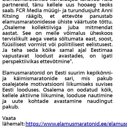
partnereid, tänu kellele uus hooaeg teoks
saab. FCR Media müügi- ja turundusjuht Anni
Kitsing räägib, et ettevõte panustab
elamusmaratonidesse ühiste väärtuste tõttu.
„Osaleme kollektiiviga juba mitmendat
aastat. See on meile võimalus üheskoos
tervislikult aega veeta sõltumata east, soost,
füüsilisest vormist või poliitilisest eelistusest.
Ja teha seda kõike samal ajal Eestimaa
vapustavat loodust avastades, on igati
perspektiivikas ettevõtmine“.
Elamusmaratonid on Eesti suurim kepikõnni-
ja käimismaratonide sari, mis pakub
osalejatele motivatsiooni liikumiseks suvises
Eesti looduses. Osalema on oodatud kõik,
kellele aktiivne liikumine, looduse nautimine
ja uute kohtade avastamine naudingut
pakub.
Vaata
lähemalt:
https://www.elamusmaratonid.ee/elamus