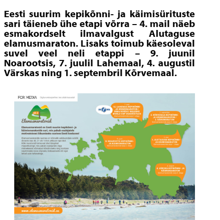
Eesti suurim kepikõnni- ja käimisürituste
sari täieneb ühe etapi võrra – 4. mail näeb
esmakordselt ilmavalgust Alutaguse
elamusmaraton. Lisaks toimub käesoleval
suvel veel neli etappi – 9. juunil
Noarootsis, 7. juulil Lahemaal, 4. augustil
Värskas ning 1. septembril Kõrvemaal.