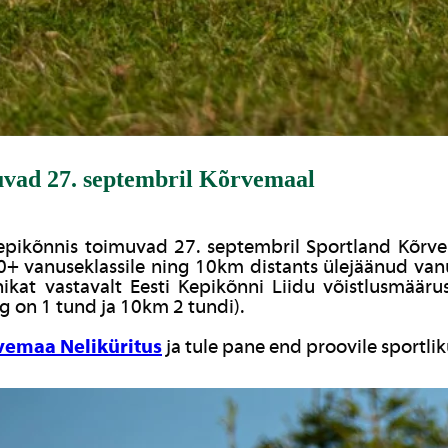
muvad 27. septembril Kõrvemaal
s kepikõnnis toimuvad 27. septembril Sportland Kõr
70+ vanuseklassile ning 10km distants ülejäänud van
ikat vastavalt Eesti Kepikõnni Liidu võistlusmääru
g on 1 tund ja 10km 2 tundi).
vemaa Neliküritus
ja tule pane end proovile sportli