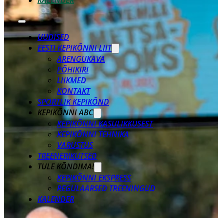
KALENDER
UUDISED
EESTI KEPIKÕNNI LIIT
ARENGUKAVA
PÕHIKIRI
LIIKMED
KONTAKT
SPORTLIK KEPIKÕND
KEPIKÕNNI ABC
KEPIKÕNNI KASULIKKUSEST
KEPIKÕNNI TEHNIKA
VARUSTUS
TREENERIKUTSED
TULE KÕNDIMA!
KEPIKÕNNI EKSPRESS
REGULAARSED TREENINGUD
KALENDER