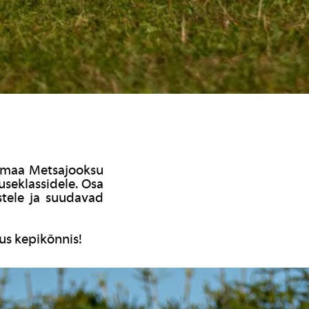
vemaa Metsajooksu
useklassidele. Osa
stele ja suudavad
kus kepikõnnis!